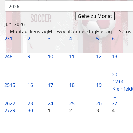
Gehe zu Monat
Juni 2026
Montag
Dienstag
Mittwoch
Donnerstag
Freitag
Sams
23
1
2
3
4
5
6
24
8
9
10
11
12
13
20
12:00
25
15
16
17
18
19
Kleinfeld
...
26
22
23
24
25
26
27
27
29
30
1
2
3
4