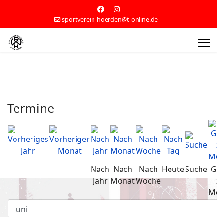
sportverein-hoerden@t-online.de
Termine
Nach
Nach
Nach
Heute
Suche
G
Jahr
Monat
Woche
M