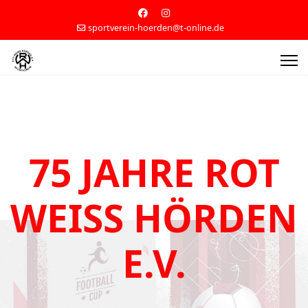
sportverein-hoerden@t-online.de
75 JAHRE ROT
WEISS HÖRDEN E
.V.