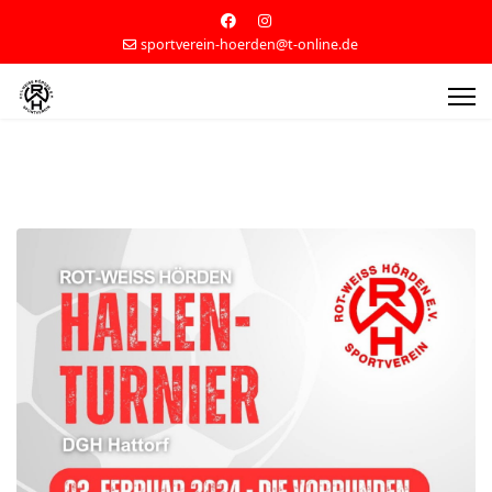
sportverein-hoerden@t-online.de