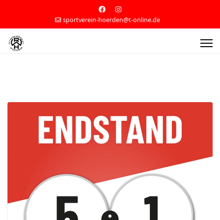
sportverein-hoerden@t-online.de