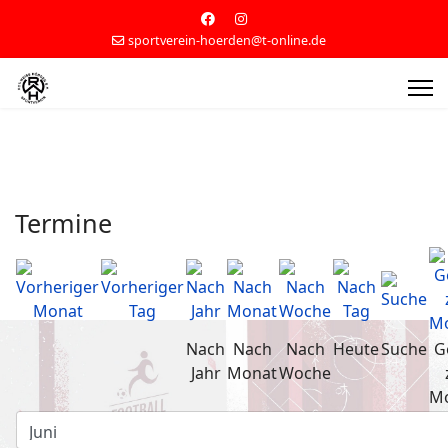
sportverein-hoerden@t-online.de
Termine
Nach
Nach
Nach
Heute
Suche
G
Jahr
Monat
Woche
M