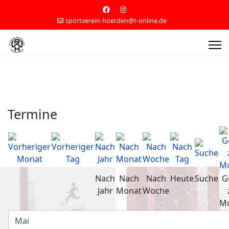
sportverein-hoerden@t-online.de
Termine
Nach
Nach
Nach
Heute
Suche
G
Jahr
Monat
Woche
M