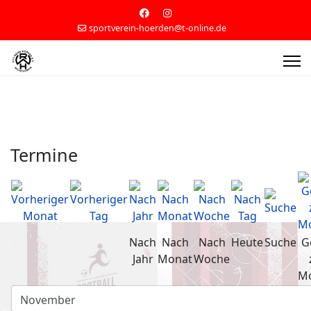
sportverein-hoerden@t-online.de
Termine
Nach
Nach
Nach
Heute
Suche
G
Jahr
Monat
Woche
M