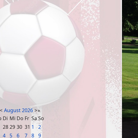
<
August
2026
>
»
o
Di
Mi
Do
Fr
Sa
So
28
29
30
31
1
2
4
5
6
7
8
9