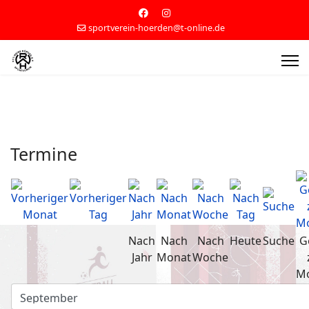
sportverein-hoerden@t-online.de
Termine
Nach
Nach
Nach
Heute
Suche
G
Jahr
Monat
Woche
M