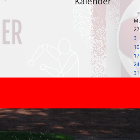
Kalender
«
M
27
3
10
17
24
31