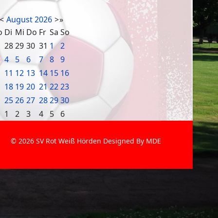
<
August
2026
>
»
o
Di
Mi
Do
Fr
Sa
So
28
29
30
31
1
2
4
5
6
7
8
9
11
12
13
14
15
16
18
19
20
21
22
23
25
26
27
28
29
30
1
2
3
4
5
6
© 2026 SV Rot Weiß Hörden Designed By MDE